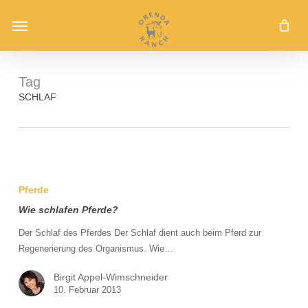
Skip
Menu
to
main
content
Tag
SCHLAF
Wie
schlafen
Pferde
Pferde?
Wie schlafen Pferde?
Der Schlaf des Pferdes Der Schlaf dient auch beim Pferd zur
Regenerierung des Organismus. Wie…
Birgit Appel-Wimschneider
10. Februar 2013