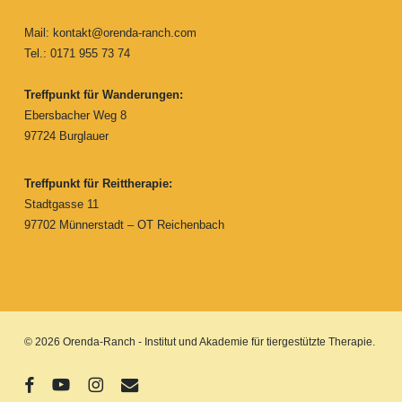
Mail:
kontakt@orenda-ranch.com
Tel.: 0171 955 73 74
Treffpunkt für Wanderungen:
Ebersbacher Weg 8
97724 Burglauer
Treffpunkt für Reittherapie:
Stadtgasse 11
97702 Münnerstadt – OT Reichenbach
© 2026 Orenda-Ranch - Institut und Akademie für tiergestützte Therapie.
facebook
youtube
instagram
email