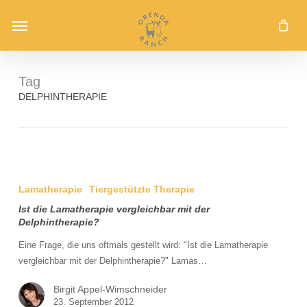
Skip
Menu
to
main
content
Tag
DELPHINTHERAPIE
Ist
die
Lamatherapie
Tiergestützte Therapie
Lamatherapie
Ist die Lamatherapie vergleichbar mit der
vergleichbar
Delphintherapie?
mit
der
Eine Frage, die uns oftmals gestellt wird: "Ist die Lamatherapie
Delphintherapie?
vergleichbar mit der Delphintherapie?" Lamas…
Birgit Appel-Wimschneider
23. September 2012