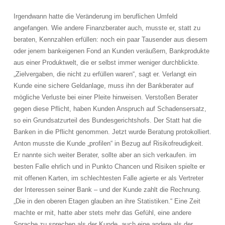
Irgendwann hatte die Veränderung im beruflichen Umfeld
angefangen. Wie andere Finanzberater auch, musste er, statt zu
beraten, Kennzahlen erfüllen: noch ein paar Tausender aus diesem
oder jenem bankeigenen Fond an Kunden veräußern, Bankprodukte
aus einer Produktwelt, die er selbst immer weniger durchblickte.
„Zielvergaben, die nicht zu erfüllen waren“, sagt er. Verlangt ein
Kunde eine sichere Geldanlage, muss ihn der Bankberater auf
mögliche Verluste bei einer Pleite hinweisen. Verstoßen Berater
gegen diese Pflicht, haben Kunden Anspruch auf Schadensersatz,
so ein Grundsatzurteil des Bundesgerichtshofs. Der Statt hat die
Banken in die Pflicht genommen. Jetzt wurde Beratung protokolliert.
Anton musste die Kunde „profilen“ in Bezug auf Risikofreudigkeit.
Er nannte sich weiter Berater, sollte aber an sich verkaufen. im
besten Falle ehrlich und in Punkto Chancen und Risiken spielte er
mit offenen Karten, im schlechtesten Falle agierte er als Vertreter
der Interessen seiner Bank – und der Kunde zahlt die Rechnung.
„Die in den oberen Etagen glauben an ihre Statistiken.“ Eine Zeit
machte er mit, hatte aber stets mehr das Gefühl, eine andere
Sprache zu sprechen als der Kunde, auch eine andere als der