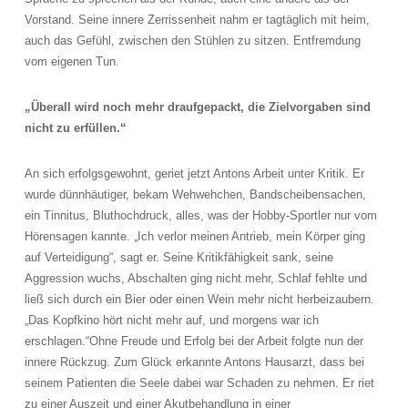
Vorstand. Seine innere Zerrissenheit nahm er tagtäglich mit heim,
auch das Gefühl, zwischen den Stühlen zu sitzen. Entfremdung
vom eigenen Tun.
„Überall wird noch mehr draufgepackt, die Zielvorgaben sind
nicht zu erfüllen.“
An sich erfolgsgewohnt, geriet jetzt Antons Arbeit unter Kritik. Er
wurde dünnhäutiger, bekam Wehwehchen, Bandscheibensachen,
ein Tinnitus, Bluthochdruck, alles, was der Hobby-Sportler nur vom
Hörensagen kannte. „Ich verlor meinen Antrieb, mein Körper ging
auf Verteidigung“, sagt er. Seine Kritikfähigkeit sank, seine
Aggression wuchs, Abschalten ging nicht mehr, Schlaf fehlte und
ließ sich durch ein Bier oder einen Wein mehr nicht herbeizaubern.
„Das Kopfkino hört nicht mehr auf, und morgens war ich
erschlagen.“Ohne Freude und Erfolg bei der Arbeit folgte nun der
innere Rückzug. Zum Glück erkannte Antons Hausarzt, dass bei
seinem Patienten die Seele dabei war Schaden zu nehmen. Er riet
zu einer Auszeit und einer Akutbehandlung in einer