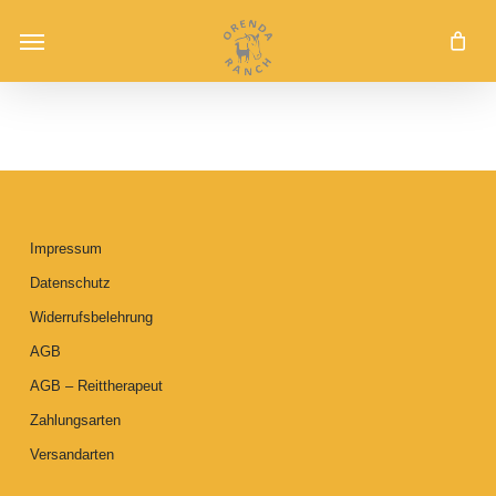
Skip
Menu
to
main
content
Impressum
Datenschutz
Widerrufsbelehrung
AGB
AGB – Reittherapeut
Zahlungsarten
Versandarten