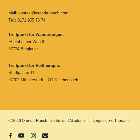
Mail:
kontakt@orenda-ranch.com
Tel.: 0171 955 73 74
Treffpunkt für Wanderungen:
Ebersbacher Weg 8
97724 Burglauer
Treffpunkt für Reittherapie:
Stadtgasse 11
97702 Münnerstadt – OT Reichenbach
© 2026 Orenda-Ranch - Institut und Akademie für tiergestützte Therapie.
facebook
youtube
instagram
email